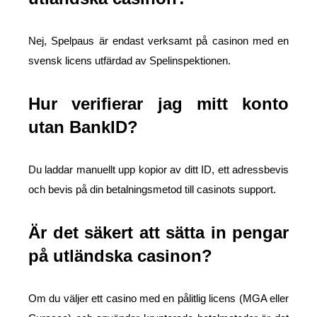
Nej, Spelpaus är endast verksamt på casinon med en
svensk licens utfärdad av Spelinspektionen.
Hur verifierar jag mitt konto
utan BankID?
Du laddar manuellt upp kopior av ditt ID, ett adressbevis
och bevis på din betalningsmetod till casinots support.
Är det säkert att sätta in pengar
på utländska casinon?
Om du väljer ett casino med en pålitlig licens (MGA eller