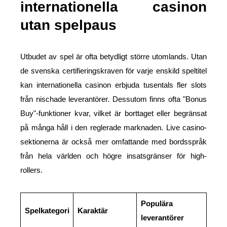
internationella casinon
utan spelpaus
Utbudet av spel är ofta betydligt större utomlands. Utan
de svenska certifieringskraven för varje enskild speltitel
kan internationella casinon erbjuda tusentals fler slots
från nischade leverantörer. Dessutom finns ofta "Bonus
Buy"-funktioner kvar, vilket är borttaget eller begränsat
på många håll i den reglerade marknaden. Live casino-
sektionerna är också mer omfattande med bordsspråk
från hela världen och högre insatsgränser för high-
rollers.
Populära
Spelkategori
Karaktär
leverantörer