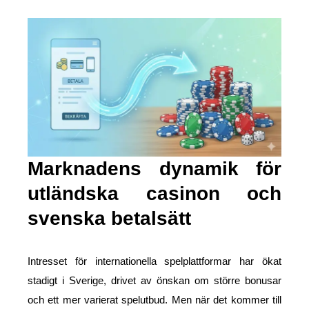
Marknadens dynamik för
utländska casinon och
svenska betalsätt
Intresset för internationella spelplattformar har ökat
stadigt i Sverige, drivet av önskan om större bonusar
och ett mer varierat spelutbud. Men när det kommer till