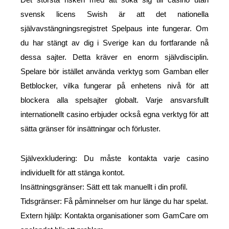
svensk licens Swish är att det nationella
självavstängningsregistret Spelpaus inte fungerar. Om
du har stängt av dig i Sverige kan du fortfarande nå
dessa sajter. Detta kräver en enorm självdisciplin.
Spelare bör istället använda verktyg som Gamban eller
Betblocker, vilka fungerar på enhetens nivå för att
blockera alla spelsajter globalt. Varje ansvarsfullt
internationellt casino erbjuder också egna verktyg för att
sätta gränser för insättningar och förluster.
Självexkludering: Du måste kontakta varje casino
individuellt för att stänga kontot.
Insättningsgränser: Sätt ett tak manuellt i din profil.
Tidsgränser: Få påminnelser om hur länge du har spelat.
Extern hjälp: Kontakta organisationer som GamCare om