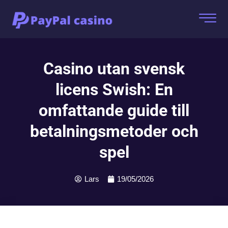
Hoppa
till
innehåll
Casino utan svensk
licens Swish: En
omfattande guide till
betalningsmetoder och
spel
Lars
19/05/2026