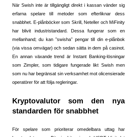
När Swish inte är tillgängligt direkt i kassan vänder sig
erfarna spelare till metoder som efterliknar dess
snabbhet. E-plånböcker som Skrill, Neteller och MiFinity
har blivit industristandard. Dessa fungerar som en
mellanhand; du kan "swisha" pengar till din e-plånbok
(via vissa omvägar) och sedan sätta in dem på casinot.
En annan växande trend är Instant Banking-lösningar
som Zimpler, som tidigare fungerade likt Swish men
som nu har begränsat sin verksamhet mot olicensierade
operatörer för att följa regleringar.
Kryptovalutor som den nya
standarden för snabbhet
För spelare som prioriterar omedelbara uttag har