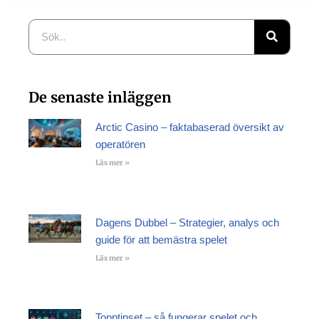
De senaste inläggen
Arctic Casino – faktabaserad översikt av
operatören
Läs mer »
Dagens Dubbel – Strategier, analys och
guide för att bemästra spelet
Läs mer »
Topptipset – så fungerar spelet och