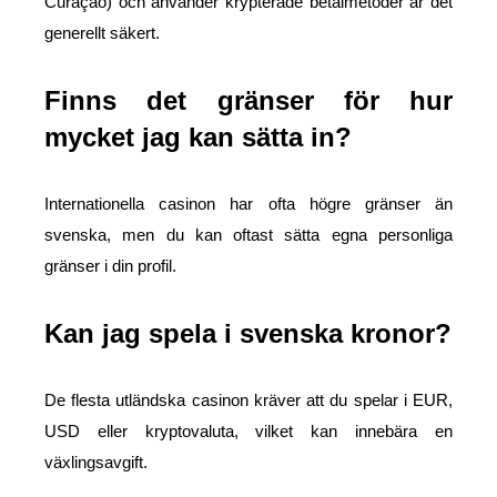
Curaçao) och använder krypterade betalmetoder är det
generellt säkert.
Finns det gränser för hur
mycket jag kan sätta in?
Internationella casinon har ofta högre gränser än
svenska, men du kan oftast sätta egna personliga
gränser i din profil.
Kan jag spela i svenska kronor?
De flesta utländska casinon kräver att du spelar i EUR,
USD eller kryptovaluta, vilket kan innebära en
växlingsavgift.