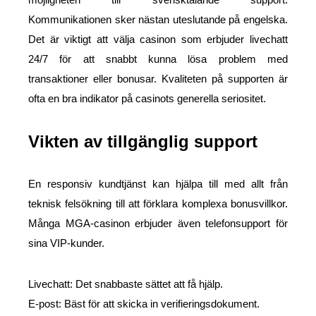
Kommunikationen sker nästan uteslutande på engelska.
Det är viktigt att välja casinon som erbjuder livechatt
24/7 för att snabbt kunna lösa problem med
transaktioner eller bonusar. Kvaliteten på supporten är
ofta en bra indikator på casinots generella seriositet.
Vikten av tillgänglig support
En responsiv kundtjänst kan hjälpa till med allt från
teknisk felsökning till att förklara komplexa bonusvillkor.
Många MGA-casinon erbjuder även telefonsupport för
sina VIP-kunder.
Livechatt: Det snabbaste sättet att få hjälp.
E-post: Bäst för att skicka in verifieringsdokument.