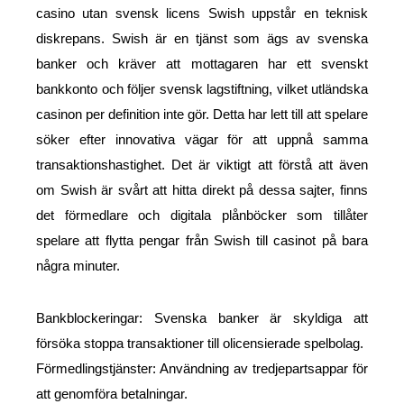
casino utan svensk licens Swish uppstår en teknisk
diskrepans. Swish är en tjänst som ägs av svenska
banker och kräver att mottagaren har ett svenskt
bankkonto och följer svensk lagstiftning, vilket utländska
casinon per definition inte gör. Detta har lett till att spelare
söker efter innovativa vägar för att uppnå samma
transaktionshastighet. Det är viktigt att förstå att även
om Swish är svårt att hitta direkt på dessa sajter, finns
det förmedlare och digitala plånböcker som tillåter
spelare att flytta pengar från Swish till casinot på bara
några minuter.
Bankblockeringar: Svenska banker är skyldiga att
försöka stoppa transaktioner till olicensierade spelbolag.
Förmedlingstjänster: Användning av tredjepartsappar för
att genomföra betalningar.