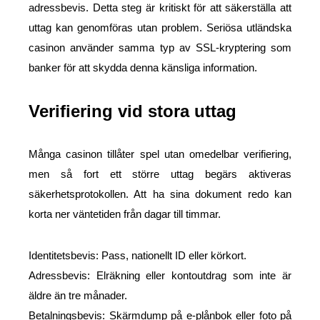
adressbevis. Detta steg är kritiskt för att säkerställa att
uttag kan genomföras utan problem. Seriösa utländska
casinon använder samma typ av SSL-kryptering som
banker för att skydda denna känsliga information.
Verifiering vid stora uttag
Många casinon tillåter spel utan omedelbar verifiering,
men så fort ett större uttag begärs aktiveras
säkerhetsprotokollen. Att ha sina dokument redo kan
korta ner väntetiden från dagar till timmar.
Identitetsbevis: Pass, nationellt ID eller körkort.
Adressbevis: Elräkning eller kontoutdrag som inte är
äldre än tre månader.
Betalningsbevis: Skärmdump på e-plånbok eller foto på