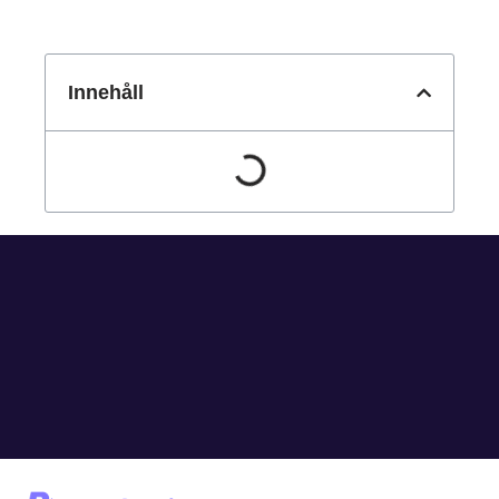
Innehåll