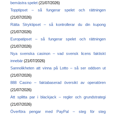
bemästra spelet
(21/07/2026)
Topptipset – så fungerar spelet och rättningen
(21/07/2026)
Rätta Stryktipset – så kontrollerar du din kupong
(21/07/2026)
Europatipset – så fungerar spelet och rättningen
(21/07/2026)
Nya svenska casinon – vad svensk licens faktiskt
innebär
(21/07/2026)
Sannolikheten att vinna på Lotto – så ser oddsen ut
(21/07/2026)
888 Casino – faktabaserad översikt av operatören
(21/07/2026)
Att splitta par i blackjack – regler och grundstrategi
(21/07/2026)
Överföra pengar med PayPal – steg för steg