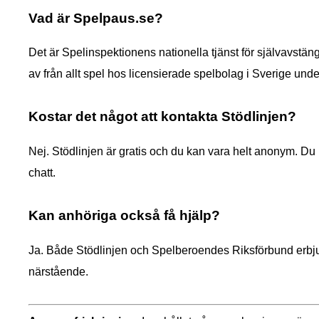
Vad är Spelpaus.se?
Det är Spelinspektionens nationella tjänst för självavstän
av från allt spel hos licensierade spelbolag i Sverige unde
Kostar det något att kontakta Stödlinjen?
Nej. Stödlinjen är gratis och du kan vara helt anonym. Du
chatt.
Kan anhöriga också få hjälp?
Ja. Både Stödlinjen och Spelberoendes Riksförbund erbjud
närstående.