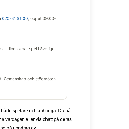
on
020-81 91 00
, öppet 09:00–
allt licensierat spel i Sverige
ndet. Gemenskap och stödmöten
r både spelare och anhöriga. Du når
a vardagar, eller via chatt på deras
ning på uppdrag av