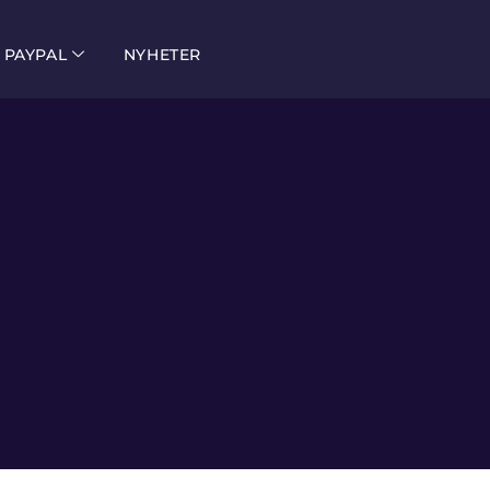
 PAYPAL
NYHETER