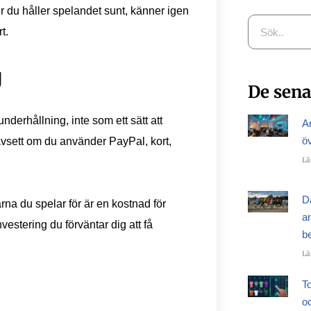
ur du håller spelandet sunt, känner igen
t.
g
De sena
derhållning, inte som ett sätt att
A
ö
avsett om du använder PayPal, kort,
Lä
D
arna du spelar för är en kostnad för
an
vestering du förväntar dig att få
b
Lä
To
o