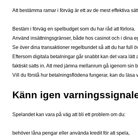
Att bestämma ramar i förväg är ett av de mest effektiva sätt
Bestäm i förväg en spelbudget som du har råd att förlora.
Använd insättningsgränser, både hos casinot och i dina eg
Se över dina transaktioner regelbundet så att du har full ö
Eftersom digitala betalningar går snabbt kan det vara lätt
faktiskt satts in. Att med jämna mellanrum gå igenom sin be
Vill du förstå hur betalningsflödena fungerar, kan du läsa
Känn igen varningssignal
Spelandet kan vara på väg att bli ett problem om du:
behöver låna pengar eller använda kredit för att spela,