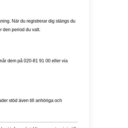
gning. När du registrerar dig stängs du
r den period du valt.
 når dem på 020-81 91 00 eller via
er stöd även till anhöriga och