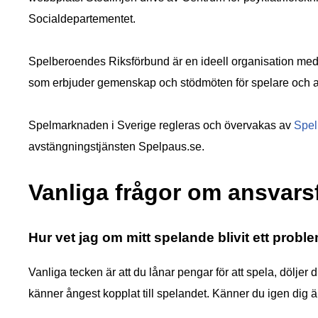
Socialdepartementet.
Spelberoendes Riksförbund är en ideell organisation med 
som erbjuder gemenskap och stödmöten för spelare och a
Spelmarknaden i Sverige regleras och övervakas av
Spel
avstängningstjänsten Spelpaus.se.
Vanliga frågor om ansvars
Hur vet jag om mitt spelande blivit ett probl
Vanliga tecken är att du lånar pengar för att spela, döljer di
känner ångest kopplat till spelandet. Känner du igen dig är