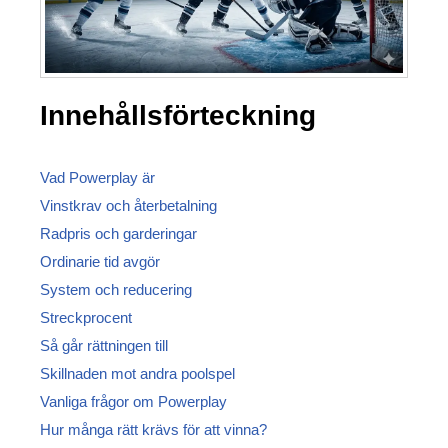
Innehållsförteckning
Vad Powerplay är
Vinstkrav och återbetalning
Radpris och garderingar
Ordinarie tid avgör
System och reducering
Streckprocent
Så går rättningen till
Skillnaden mot andra poolspel
Vanliga frågor om Powerplay
Hur många rätt krävs för att vinna?