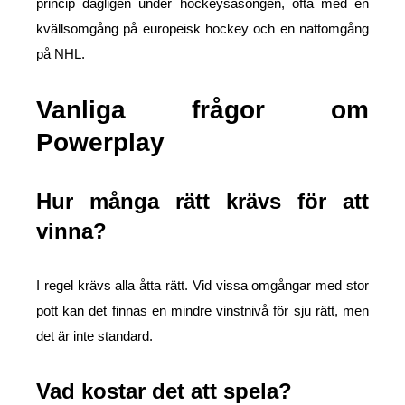
princip dagligen under hockeysäsongen, ofta med en
kvällsomgång på europeisk hockey och en nattomgång
på NHL.
Vanliga frågor om
Powerplay
Hur många rätt krävs för att
vinna?
I regel krävs alla åtta rätt. Vid vissa omgångar med stor
pott kan det finnas en mindre vinstnivå för sju rätt, men
det är inte standard.
Vad kostar det att spela?