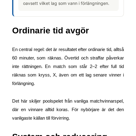
oavsett vilket lag som vann i förlängningen.
Ordinarie tid avgör
En central regel: det är resultatet efter ordinarie tid, alltså
60 minuter, som räknas. Övertid och straffar påverkar
inte rättningen. En match som står 2–2 efter full tid
räknas som kryss, X, även om ett lag senare vinner i
förlängning.
Det här skiljer poolspelet från vanliga matchvinnarspel,
där en vinnare alltid koras. För nybörjare är det den
vanligaste källan till förvirring.