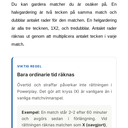
Du kan gardera matcher du är osäker på. En
halvgardering är två tecken på samma match och
dubblar antalet rader för den matchen. En helgardering
är alla tre tecknen, 1X2, och tredubblar. Antalet rader
räknas ut genom att multiplicera antalet tecken i varje
match.
VIKTIG REGEL
Bara ordinarie tid räknas
Övertid och straffar påverkar inte rättningen i
Powerplay. Det gör att kryss (X) är vanligare än i
vanliga matchvinnarspel.
Exempel:
En match står 2–2 efter 60 minuter
och avgörs sedan i förlängning. Vid
rättningen räknas matchen som
X (oavgjort)
,