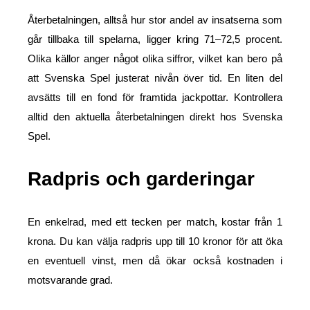
Återbetalningen, alltså hur stor andel av insatserna som
går tillbaka till spelarna, ligger kring 71–72,5 procent.
Olika källor anger något olika siffror, vilket kan bero på
att Svenska Spel justerat nivån över tid. En liten del
avsätts till en fond för framtida jackpottar. Kontrollera
alltid den aktuella återbetalningen direkt hos Svenska
Spel.
Radpris och garderingar
En enkelrad, med ett tecken per match, kostar från 1
krona. Du kan välja radpris upp till 10 kronor för att öka
en eventuell vinst, men då ökar också kostnaden i
motsvarande grad.