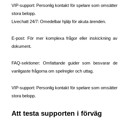
VIP-support: Personlig kontakt för spelare som omsätter
stora belopp.
Livechatt 24/7: Omedelbar hjälp för akuta ärenden.
E-post: För mer komplexa frågor eller inskickning av
dokument.
FAQ-sektioner: Omfattande guider som besvarar de
vanligaste frågorna om spelregler och uttag.
VIP-support: Personlig kontakt för spelare som omsätter
stora belopp.
Att testa supporten i förväg