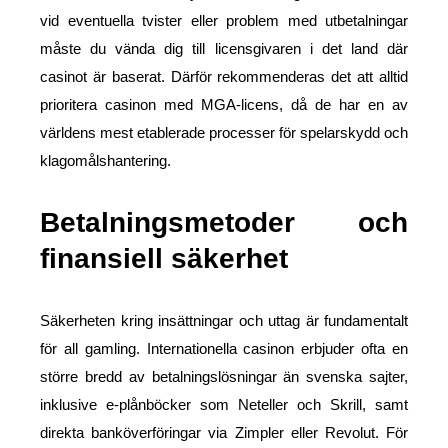
vid eventuella tvister eller problem med utbetalningar
måste du vända dig till licensgivaren i det land där
casinot är baserat. Därför rekommenderas det att alltid
prioritera casinon med MGA-licens, då de har en av
världens mest etablerade processer för spelarskydd och
klagomålshantering.
Betalningsmetoder och
finansiell säkerhet
Säkerheten kring insättningar och uttag är fundamentalt
för all gamling. Internationella casinon erbjuder ofta en
större bredd av betalningslösningar än svenska sajter,
inklusive e-plånböcker som Neteller och Skrill, samt
direkta banköverföringar via Zimpler eller Revolut. För