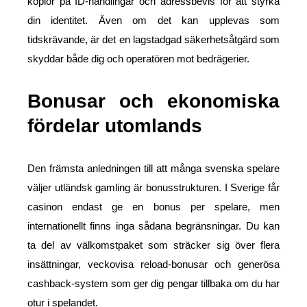
kopior på ID-handlingar och adressbevis för att styrka
din identitet. Även om det kan upplevas som
tidskrävande, är det en lagstadgad säkerhetsåtgärd som
skyddar både dig och operatören mot bedrägerier.
Bonusar och ekonomiska
fördelar utomlands
Den främsta anledningen till att många svenska spelare
väljer utländsk gamling är bonusstrukturen. I Sverige får
casinon endast ge en bonus per spelare, men
internationellt finns inga sådana begränsningar. Du kan
ta del av välkomstpaket som sträcker sig över flera
insättningar, veckovisa reload-bonusar och generösa
cashback-system som ger dig pengar tillbaka om du har
otur i spelandet.