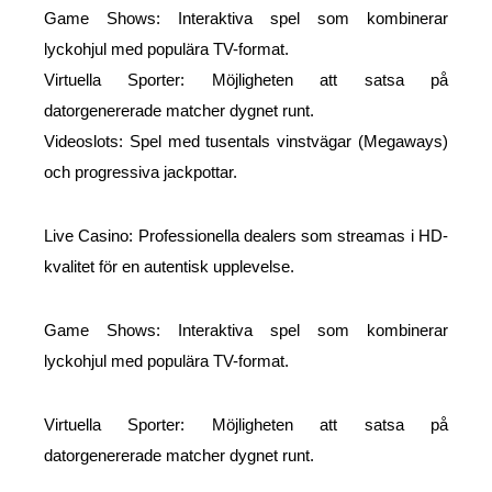
Game Shows: Interaktiva spel som kombinerar
lyckohjul med populära TV-format.
Virtuella Sporter: Möjligheten att satsa på
datorgenererade matcher dygnet runt.
Videoslots: Spel med tusentals vinstvägar (Megaways)
och progressiva jackpottar.
Live Casino: Professionella dealers som streamas i HD-
kvalitet för en autentisk upplevelse.
Game Shows: Interaktiva spel som kombinerar
lyckohjul med populära TV-format.
Virtuella Sporter: Möjligheten att satsa på
datorgenererade matcher dygnet runt.