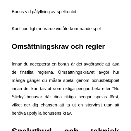
Bonus vid påfyllning av spelkontot
Kontinuerligt mervärde vid återkommande spel
Omsättningskrav och regler
Innan du accepterar en bonus är det avgörande att läsa
de finstilta reglerna. Omsättningskravet avgör hur
många gånger du måste spela igenom bonusbeloppet
innan det kan tas ut som riktiga pengar. Leta efter "No
Sticky"-bonusar där dina riktiga pengar spelas först,
vilket ger dig chansen att ta ut en storvinst utan att
behöva uppfylla bonusens krav.