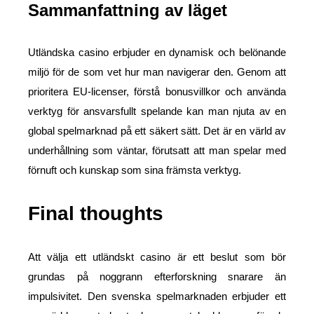
Sammanfattning av läget
Utländska casino erbjuder en dynamisk och belönande
miljö för de som vet hur man navigerar den. Genom att
prioritera EU-licenser, förstå bonusvillkor och använda
verktyg för ansvarsfullt spelande kan man njuta av en
global spelmarknad på ett säkert sätt. Det är en värld av
underhållning som väntar, förutsatt att man spelar med
förnuft och kunskap som sina främsta verktyg.
Final thoughts
Att välja ett utländskt casino är ett beslut som bör
grundas på noggrann efterforskning snarare än
impulsivitet. Den svenska spelmarknaden erbjuder ett