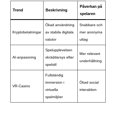
Påverkan på
Trend
Beskrivning
spelaren
Ökad användning
Snabbare och
Kryptobetalningar
av stabila digitala
mer anonyma
valutor
uttag
Spelupplevelsen
Mer relevant
AI-anpassning
skräddarsys efter
underhållning
spelstil
Fullständig
immersion i
Ökad social
VR-Casino
virtuella
interaktion
spelmiljöer