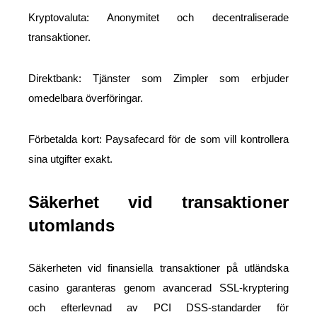
Kryptovaluta: Anonymitet och decentraliserade
transaktioner.
Direktbank: Tjänster som Zimpler som erbjuder
omedelbara överföringar.
Förbetalda kort: Paysafecard för de som vill kontrollera
sina utgifter exakt.
Säkerhet vid transaktioner
utomlands
Säkerheten vid finansiella transaktioner på utländska
casino garanteras genom avancerad SSL-kryptering
och efterlevnad av PCI DSS-standarder för