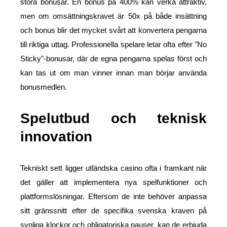
stora bonusar. En bonus på 400% kan verka attraktiv,
men om omsättningskravet är 50x på både insättning
och bonus blir det mycket svårt att konvertera pengarna
till riktiga uttag. Professionella spelare letar ofta efter "No
Sticky"-bonusar, där de egna pengarna spelas först och
kan tas ut om man vinner innan man börjar använda
bonusmedlen.
Spelutbud och teknisk
innovation
Tekniskt sett ligger utländska casino ofta i framkant när
det gäller att implementera nya spelfunktioner och
plattformslösningar. Eftersom de inte behöver anpassa
sitt gränssnitt efter de specifika svenska kraven på
synliga klockor och obligatoriska pauser, kan de erbjuda