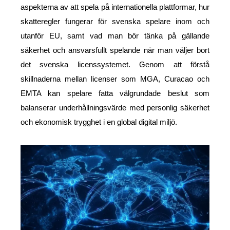
aspekterna av att spela på internationella plattformar, hur
skatteregler fungerar för svenska spelare inom och
utanför EU, samt vad man bör tänka på gällande
säkerhet och ansvarsfullt spelande när man väljer bort
det svenska licenssystemet. Genom att förstå
skillnaderna mellan licenser som MGA, Curacao och
EMTA kan spelare fatta välgrundade beslut som
balanserar underhållningsvärde med personlig säkerhet
och ekonomisk trygghet i en global digital miljö.