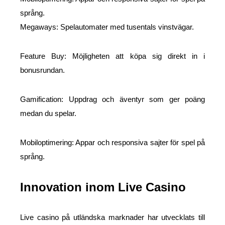
språng.
Megaways: Spelautomater med tusentals vinstvägar.
Feature Buy: Möjligheten att köpa sig direkt in i
bonusrundan.
Gamification: Uppdrag och äventyr som ger poäng
medan du spelar.
Mobiloptimering: Appar och responsiva sajter för spel på
språng.
Innovation inom Live Casino
Live casino på utländska marknader har utvecklats till