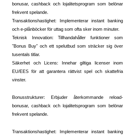
bonusar, cashback och lojalitetsprogram som belönar
frekvent spelande.
Transaktionshastighet: Implementerar instant banking
och e-plånböcker för uttag som ofta sker inom minuter.
Teknisk Innovation: Tillhandahåller funktioner som
"Bonus Buy" och ett spelutbud som sträcker sig över
tusentals titlar.
Säkerhet och Licens: Innehar giltiga licenser inom
EU/EES för att garantera rättvist spel och skattefria
vinster.
Bonusstrukturer: Erbjuder återkommande reload-
bonusar, cashback och lojalitetsprogram som belönar
frekvent spelande.
Transaktionshastighet: Implementerar instant banking