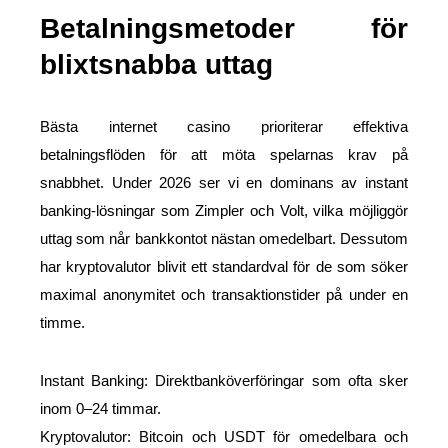
Betalningsmetoder för
blixtsnabba uttag
Bästa internet casino prioriterar effektiva
betalningsflöden för att möta spelarnas krav på
snabbhet. Under 2026 ser vi en dominans av instant
banking-lösningar som Zimpler och Volt, vilka möjliggör
uttag som når bankkontot nästan omedelbart. Dessutom
har kryptovalutor blivit ett standardval för de som söker
maximal anonymitet och transaktionstider på under en
timme.
Instant Banking: Direktbanköverföringar som ofta sker
inom 0–24 timmar.
Kryptovalutor: Bitcoin och USDT för omedelbara och