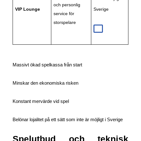
och personlig
Sverige
VIP Lounge
service för
storspelare
Massivt ökad spelkassa från start
Minskar den ekonomiska risken
Konstant mervärde vid spel
Belönar lojalitet på ett sätt som inte är möjligt i Sverige
Spelutbud och teknisk