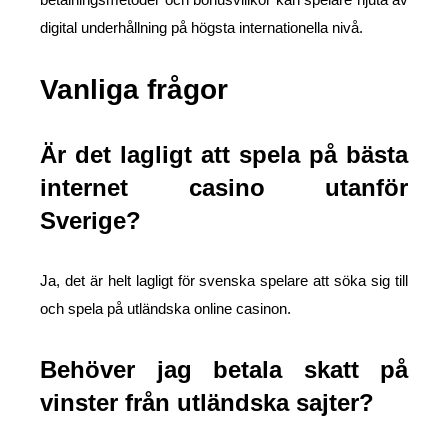
digital underhållning på högsta internationella nivå.
Vanliga frågor
Är det lagligt att spela på bästa
internet casino utanför
Sverige?
Ja, det är helt lagligt för svenska spelare att söka sig till
och spela på utländska online casinon.
Behöver jag betala skatt på
vinster från utländska sajter?