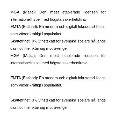
MGA (Malta): Den mest etablerade licensen för
internationellt spel med högsta säkerhetskrav.
EMTA (Estland): En modern och digitalt fokuserad licens
som växer kraftigt i popularitet.
Skattefrihet: 0% vinstskatt för svenska spelare så länge
casinot inte riktar sig mot Sverige.
MGA (Malta): Den mest etablerade licensen för
internationellt spel med högsta säkerhetskrav.
EMTA (Estland): En modern och digitalt fokuserad licens
som växer kraftigt i popularitet.
Skattefrihet: 0% vinstskatt för svenska spelare så länge
casinot inte riktar sig mot Sverige.