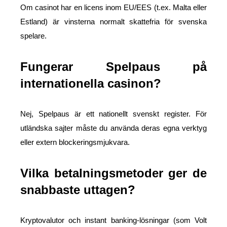
Om casinot har en licens inom EU/EES (t.ex. Malta eller
Estland) är vinsterna normalt skattefria för svenska
spelare.
Fungerar Spelpaus på
internationella casinon?
Nej, Spelpaus är ett nationellt svenskt register. För
utländska sajter måste du använda deras egna verktyg
eller extern blockeringsmjukvara.
Vilka betalningsmetoder ger de
snabbaste uttagen?
Kryptovalutor och instant banking-lösningar (som Volt