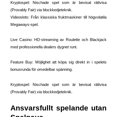
Kryptospel: Nischade spel som är bevisat rättvisa
(Provably Fair) via blockkedjeteknik.
Videoslots: Från klassiska fruktmaskiner till högvolatila
Megaways-spel.
Live Casino: HD-streaming av Roulette och Blackjack
med professionella dealers dygnet runt.
Feature Buy: Möjlighet att köpa sig direkt in i spelets
bonusrunda för omedelbar spänning.
Kryptospel: Nischade spel som är bevisat rättvisa
(Provably Fair) via blockkedjeteknik.
Ansvarsfullt spelande utan